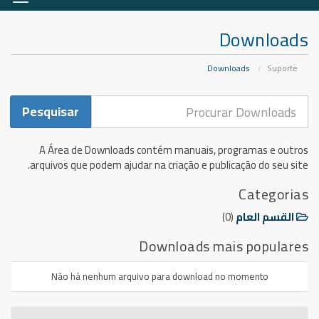
ação
Downloads
Downloads
Suporte
A Área de Downloads contém manuais, programas e outros
arquivos que podem ajudar na criação e publicação do seu site.
Categorias
القسم العام
(0)
Downloads mais populares
Não há nenhum arquivo para download no momento