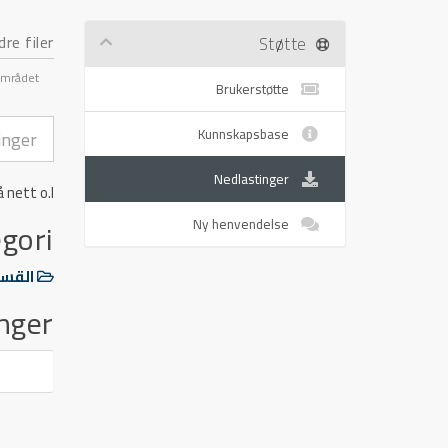
re filer
Støtte
mrådet
Brukerstøtte
Kunnskapsbase
Nedlastinger
nett o.l.
gori
Ny henvendelse
القسم
nger