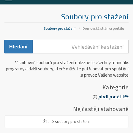
igaci
Soubory pro stažení
Soubory pro stažení
Domovská stránka portálu
V knihovně souborů pro stažení naleznete všechny manuály,
programy a další soubory, které můžete potřebovat pro spuštění
a provoz Vašeho website.
Kategorie
القسم العام
(0)
Nejčastěji stahované
Žádné soubory pro stažení