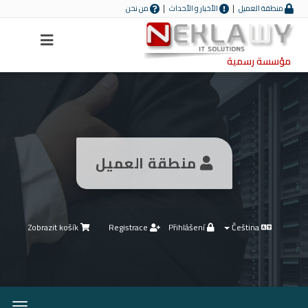
منطقة العميل
الأخبار و الأحداث
من نحن
Menu
مؤسسة رسمية
منطقة العميل
Zobrazit košík
Registrace
Přihlášení
Čeština
nout