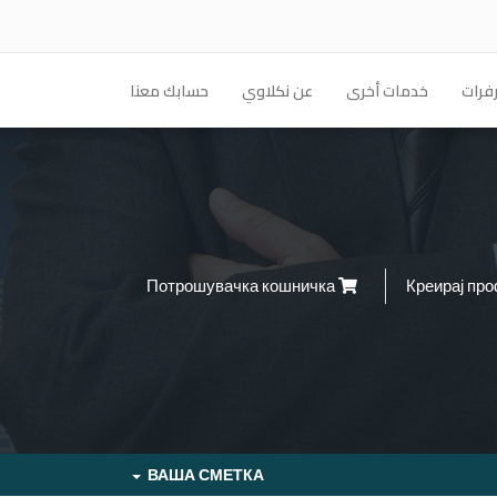
فرات
خدمات أخرى
عن نكلاوي
حسابك معنا
Потрошувачка кошничка
ВАША СМЕТКА