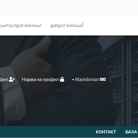
أستضافة المواقع
استضافة الخوادم/السير
Креирај профил
Најава на профил
Macedonian
КОНТАКТ
БАЗА