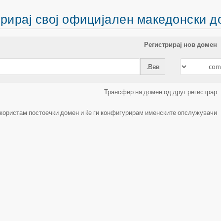
рирај свој официјален македонски 
Регистрирај нов домен
Ввв.
Трансфер на домен од друг регистрар
 користам постоечки домен и ќе ги конфигурирам именските опслужувачи