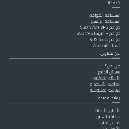
خدماتنا
استضافة المواقع
استضافة الريسيلر
خوادم SSD NVMe VPS
خوادم – أمريكا SSD VPS
خوادم خاصة VDS
أسماء النطاقات
عن نكلاوى
من نحن؟
وسائل الدفع
الأسئلة المتكررة
اتفاقية الأستخدام
سياسة الخصوصية
روابط مفيدة
الأخبار والأحداث
منطقة العميل
الدعم الفنى
الأتصال بنا