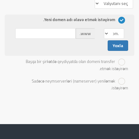
Yeni domen adı əlavə etmək istəyirəm.
www.
Yoxla
Başqa bir şirkətdə qeydiyyatda olan domeni transfer
etmək istəyirəm.
Sadəcə neymserverləri (nameserver) yeniləmək
istəyirəm.