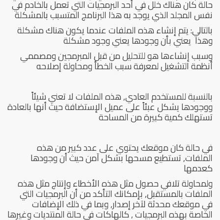
حالة كان هناك خلل في أحد البرمجيات التي تعمل بالخادم في
نفس المجلد الذي يوجد به هذا البرنامج المتسبب بالمشكلة
بالتالي: يتم إنشاء هذه الملفات عندما يكون هناك مشكلة
وهذا يعني بأن وجودها يعني وجود مشكلة
وسبب إنشاءها هو للتحليل من قبل المبرمجين ومصممي
أنظمة التشغيل لمعرفة سبب الخطأ ومحاولة إصلاحه
بالنسبة للمستخدم العادي, هذه الملفات لا تعني شيئاً
ووجودها يشكل عبئاً على عميل الإستضافة حيث أنها بالعادة
تستهلك كمية كبيرة من المساحة
في حالة كان موقعك يحتوي على عدد كبير من هذه
الملفات, تستطيع مسحها بشكل آمن حيث أن وجودها
كعدمها
ولمحاولة تلافي حصول مثل هذه الأخطاء وإنتاج مثل هذه
الملفات بالمستقبل, بإمكانك التأكد من أن البرمجيات التي
في موقعك محدثة لآخر إصدار, وبما في ذلك الإضافات
الخاصة بهذه البرمجيات , كالهاكات في حالة المنتديات وغيرها