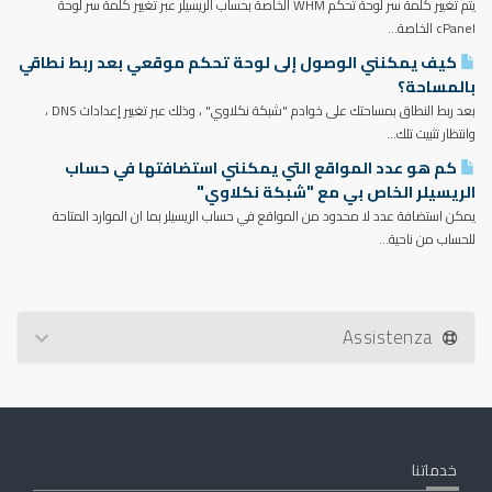
يتم تغيير كلمة سر لوحة تحكم WHM الخاصة بحساب الريسيلر عبر تغيير كلمة سر لوحة
cPanel الخاصة...
كيف يمكنني الوصول إلى لوحة تحكم موقعي بعد ربط نطاقي
بالمساحة؟
بعد ربط النطاق بمساحتك على خوادم "شبكة نكلاوي" ، وذلك عبر تغيير إعدادات DNS ،
وانتظار تثبيت تلك...
كم هو عدد المواقع التي يمكنني استضافتها في حساب
الريسيلر الخاص بي مع "شبكة نكلاوي"
يمكن استضافة عدد لا محدود من المواقع في حساب الريسيلر بما ان الموارد المتاحة
للحساب من ناحية...
Assistenza
خدماتنا