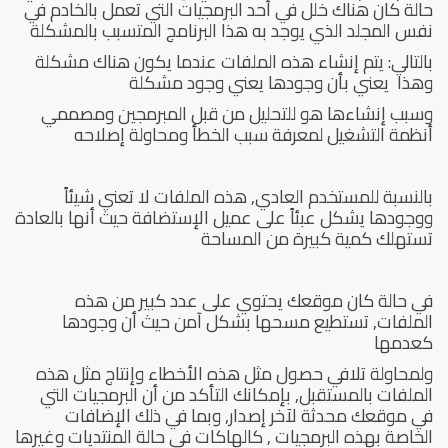
حالة كان هناك خلل في أحد البرمجيات التي تعمل بالخادم في
نفس المجلد الذي يوجد به هذا البرنامج المتسبب بالمشكلة
بالتالي: يتم إنشاء هذه الملفات عندما يكون هناك مشكلة
وهذا يعني بأن وجودها يعني وجود مشكلة
وسبب إنشاءها هو للتحليل من قبل المبرمجين ومصممي
أنظمة التشغيل لمعرفة سبب الخطأ ومحاولة إصلاحه
بالنسبة للمستخدم العادي, هذه الملفات لا تعني شيئاً
ووجودها يشكل عبئاً على عميل الإستضافة حيث أنها بالعادة
تستهلك كمية كبيرة من المساحة
في حالة كان موقعك يحتوي على عدد كبير من هذه
الملفات, تستطيع مسحها بشكل آمن حيث أن وجودها
كعدمها
ولمحاولة تلافي حصول مثل هذه الأخطاء وإنتاج مثل هذه
الملفات بالمستقبل, بإمكانك التأكد من أن البرمجيات التي
في موقعك محدثة لآخر إصدار, وبما في ذلك الإضافات
الخاصة بهذه البرمجيات , كالهاكات في حالة المنتديات وغيرها