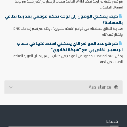
يتم تغيير كلمة سر لوحة تحكم WHM الخاصة بحساب الريسيلر عبر تغيير كلمة سر لوحة
cPanel الخاصة...
كيف يمكنني الوصول إلى لوحة تحكم موقعي بعد ربط نطاقي
بالمساحة؟
بعد ربط النطاق بمساحتك على خوادم "شبكة نكلاوي" ، وذلك عبر تغيير إعدادات DNS ،
وانتظار تثبيت تلك...
كم هو عدد المواقع التي يمكنني استضافتها في حساب
الريسيلر الخاص بي مع "شبكة نكلاوي"
يمكن استضافة عدد لا محدود من المواقع في حساب الريسيلر بما ان الموارد المتاحة
للحساب من ناحية...
Assistance
خدماتنا