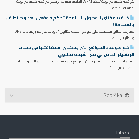
يتم تغيير كلمة سر لوحة تحكم WHM الخاصة بحساب الريسيلر عبر تغيير كلمة سر لوحة
cPanel الخاصة...
كيف يمكنني الوصول إلى لوحة تحكم موقعي بعد ربط نطاقي
بالمساحة؟
بعد ربط النطاق بمساحتك على خوادم "شبكة نكلاوي" ، وذلك عبر تغيير إعدادات DNS ،
وانتظار تثبيت تلك...
كم هو عدد المواقع التي يمكنني استضافتها في حساب
الريسيلر الخاص بي مع "شبكة نكلاوي"
يمكن استضافة عدد لا محدود من المواقع في حساب الريسيلر بما ان الموارد المتاحة
للحساب من ناحية...
Podrška
خدماتنا