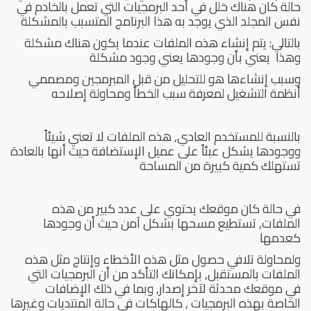
حالة كان هناك خلل في أحد البرمجيات التي تعمل بالخادم في
نفس المجلد الذي يوجد به هذا البرنامج المتسبب بالمشكلة
بالتالي: يتم إنشاء هذه الملفات عندما يكون هناك مشكلة
وهذا يعني بأن وجودها يعني وجود مشكلة
وسبب إنشاءها هو للتحليل من قبل المبرمجين ومصممي
أنظمة التشغيل لمعرفة سبب الخطأ ومحاولة إصلاحه
بالنسبة للمستخدم العادي, هذه الملفات لا تعني شيئاً
ووجودها يشكل عبئاً على عميل الإستضافة حيث أنها بالعادة
تستهلك كمية كبيرة من المساحة
في حالة كان موقعك يحتوي على عدد كبير من هذه
الملفات, تستطيع مسحها بشكل آمن حيث أن وجودها
كعدمها
ولمحاولة تلافي حصول مثل هذه الأخطاء وإنتاج مثل هذه
الملفات بالمستقبل, بإمكانك التأكد من أن البرمجيات التي
في موقعك محدثة لآخر إصدار, وبما في ذلك الإضافات
الخاصة بهذه البرمجيات , كالهاكات في حالة المنتديات وغيرها