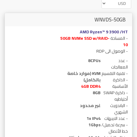
WNVDS-50GB
AMD Ryzen™ 9 3900 /HT
- المساحة
50GB NVMe SSD w/RAID-
10
- الوصول الى RDP
- عدد
8CPUs
المعالجات
- تقنية التقسيم
KVM (موارد خاصة
- الذاكرة
بالكامل)
الأساسية
GB DDR4
4
- ذاكرة SWAP
8GB
أحتياطيه
- الباندويث
غير محدود
الشهري
- عدد الايبهات
1x IPv4
- سرعة تحميل/
1Gbps
خط الأتصال