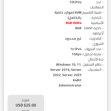
- عدد
10CPUs
المعالجات
- تقنية التقسيم
KVM (موارد خاصة
- الذاكرة
بالكامل)
الأساسية
GB DDR4
6
- ذاكرة SWAP
8GB
أحتياطيه
- الباندويث
غير محدود
الشهري
- عدد الايبهات
1x IPv4
- سرعة تحميل/
1Gbps
خط الأتصال
- نظام التشغيل
Windows 10, 11,
- الصلاحيات
Server 2019, Server
2022, Server 2025
64Bit
Administrator
شروع از
$25.00 USD
ماهانه