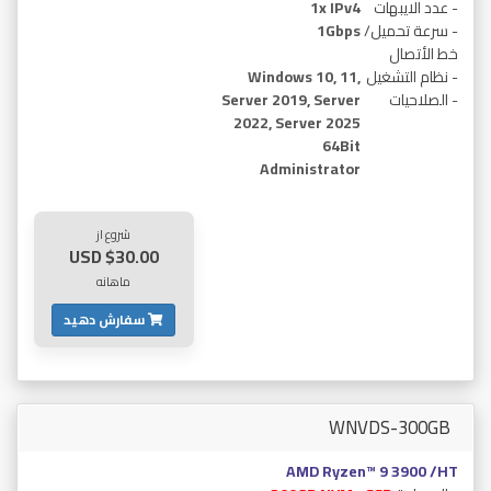
- عدد الايبهات
1x IPv4
- سرعة تحميل/
1Gbps
خط الأتصال
- نظام التشغيل
Windows 10, 11,
- الصلاحيات
Server 2019, Server
2022, Server 2025
64Bit
Administrator
شروع از
$30.00 USD
ماهانه
سفارش دهید
WNVDS-300GB
AMD Ryzen™ 9 3900 /HT