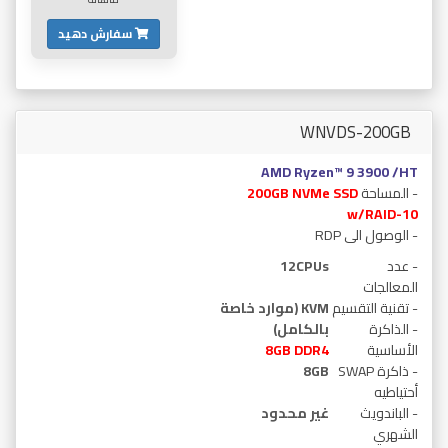
سفارش دهید
WNVDS-200GB
AMD Ryzen™ 9 3900 /HT
- المساحة
200GB NVMe SSD
w/RAID-10
- الوصول الى RDP
- عدد
12CPUs
المعالجات
- تقنية التقسيم
KVM (موارد خاصة
- الذاكرة
بالكامل)
الأساسية
GB DDR4
8
- ذاكرة SWAP
8GB
أحتياطيه
- الباندويث
غير محدود
الشهري