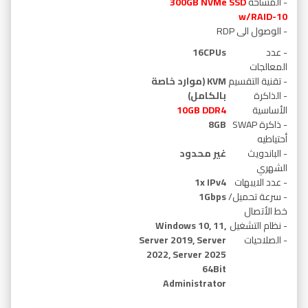
- المساحة
300GB NVMe SSD
w/RAID-10
- الوصول الى RDP
- عدد
16CPUs
المعالجات
- تقنية التقسيم
KVM (موارد خاصة
- الذاكرة
بالكامل)
الأساسية
GB DDR4
10
- ذاكرة SWAP
8GB
أحتياطيه
- الباندويث
غير محدود
الشهري
- عدد الايبهات
1x IPv4
- سرعة تحميل/
1Gbps
خط الأتصال
- نظام التشغيل
Windows 10, 11,
- الصلاحيات
Server 2019, Server
2022, Server 2025
64Bit
Administrator