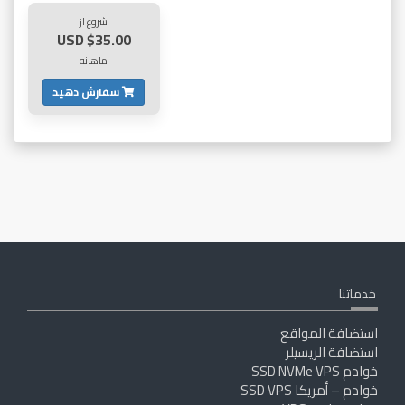
شروع از
$35.00 USD
ماهانه
سفارش دهید
خدماتنا
استضافة المواقع
استضافة الريسيلر
خوادم SSD NVMe VPS
خوادم – أمريكا SSD VPS