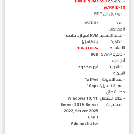
- المساحة
300GB NVMe SSD
w/RAID-10
- الوصول الى RDP
- عدد
16CPUs
المعالجات
- تقنية التقسيم
KVM (موارد خاصة
- الذاكرة
بالكامل)
الأساسية
GB DDR4
10
- ذاكرة SWAP
8GB
أحتياطيه
- الباندويث
غير محدود
الشهري
- عدد الايبهات
1x IPv4
- سرعة تحميل/
1Gbps
خط الأتصال
- نظام التشغيل
Windows 10, 11,
- الصلاحيات
Server 2019, Server
2022, Server 2025
64Bit
Administrator