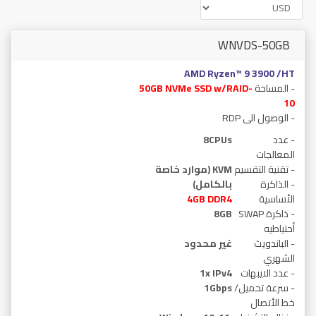
WNVDS-50GB
AMD Ryzen™ 9 3900 /HT
- المساحة
50GB NVMe SSD w/RAID-
10
- الوصول الى RDP
- عدد
8CPUs
المعالجات
- تقنية التقسيم
KVM (موارد خاصة
- الذاكرة
بالكامل)
الأساسية
GB DDR4
4
- ذاكرة SWAP
8GB
أحتياطيه
- الباندويث
غير محدود
الشهري
- عدد الايبهات
1x IPv4
- سرعة تحميل/
1Gbps
خط الأتصال