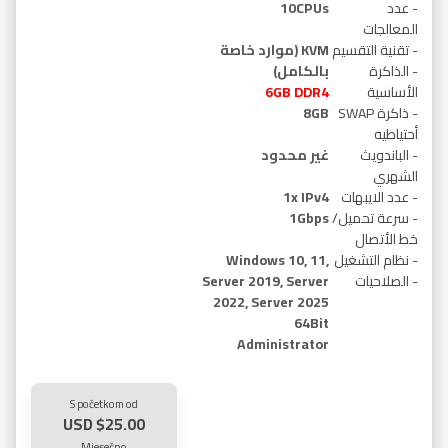
- عدد
10CPUs
المعالجات
- تقنية التقسيم
KVM (موارد خاصة
- الذاكرة
بالكامل)
الأساسية
GB DDR4
6
- ذاكرة SWAP
8GB
أحتياطيه
- الباندويث
غير محدود
الشهري
- عدد الايبهات
1x IPv4
- سرعة تحميل/
1Gbps
خط الأتصال
- نظام التشغيل
Windows 10, 11,
- الصلاحيات
Server 2019, Server
2022, Server 2025
64Bit
Administrator
S početkom od
$25.00 USD
Mjesečno