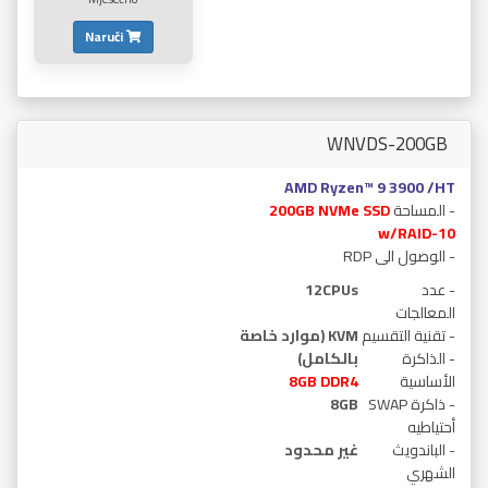
Naruči
WNVDS-200GB
AMD Ryzen™ 9 3900 /HT
- المساحة
200GB NVMe SSD
w/RAID-10
- الوصول الى RDP
- عدد
12CPUs
المعالجات
- تقنية التقسيم
KVM (موارد خاصة
- الذاكرة
بالكامل)
الأساسية
GB DDR4
8
- ذاكرة SWAP
8GB
أحتياطيه
- الباندويث
غير محدود
الشهري