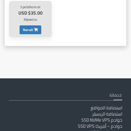
S početkom od
$35.00 USD
Mjesečno
Naruči
خدماتنا
استضافة المواقع
استضافة الريسيلر
خوادم SSD NVMe VPS
خوادم – أمريكا SSD VPS