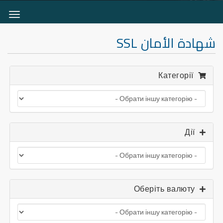
чити
гацію
شهادة الأمان SSL
Категорії
Дії
Оберіть валюту