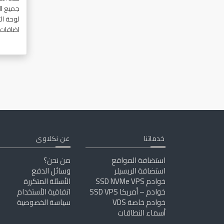
جميع ا
لوحة ال
اضافات
خدماتنا
عن نكلاوى
استضافة المواقع
من نحن؟
استضافة الريسيلر
وسائل الدفع
خوادم SSD NVMe VPS
الأسئلة المتكررة
خوادم – أمريكا SSD VPS
اتفاقية الأستخدام
خوادم خاصة VDS
سياسة الخصوصية
أسماء النطاقات