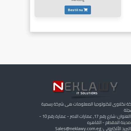
Bestil nu
ة نكلاوى لتكنولوجيا المعلومات هى شركة رسمية
لة
العنوان: شارع رقم 17, عمارات النصر - عمارة رقم 10 -
مدينة المقطم - القاهره
البريد الألكترونى:
Sales@neklawy.com.eg