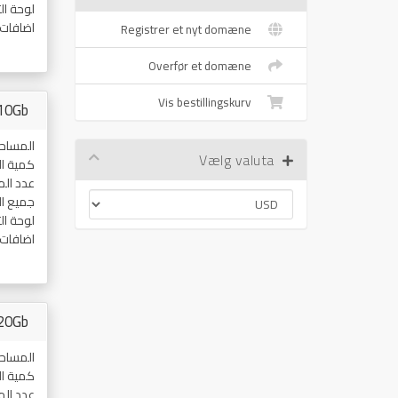
لوحة ال
اضافات
Registrer et nyt domæne
Overfør et domæne
Vis bestillingskurv
10Gb
المساح
Vælg valuta
كمية ال
عدد ال
جميع ا
لوحة ال
اضافات
20Gb
المساح
كمية ال
عدد ال