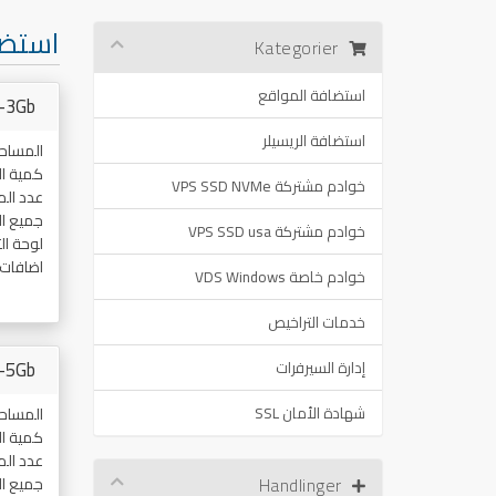
استضا
Kategorier
استضافة المواقع
-3Gb
استضافة الريسيلر
المساح
كمية ال
خوادم مشتركة VPS SSD NVMe
عدد ال
جميع ا
خوادم مشتركة VPS SSD usa
لوحة ال
اضافات
خوادم خاصة VDS Windows
خدمات التراخيص
-5Gb
إدارة السيرفرات
شهادة الأمان SSL
المساح
كمية ال
عدد ال
Handlinger
جميع ا