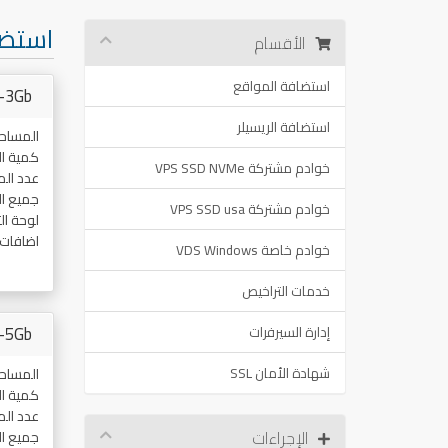
استضا
الأقسام
استضافة المواقع
-3Gb
استضافة الريسيلر
المساح
كمية ال
خوادم مشتركة VPS SSD NVMe
عدد ال
جميع ا
خوادم مشتركة VPS SSD usa
لوحة ال
اضافات
خوادم خاصة VDS Windows
خدمات التراخيص
-5Gb
إدارة السيرفرات
شهادة الأمان SSL
المساح
كمية ال
عدد ال
الإجراءات
جميع ا