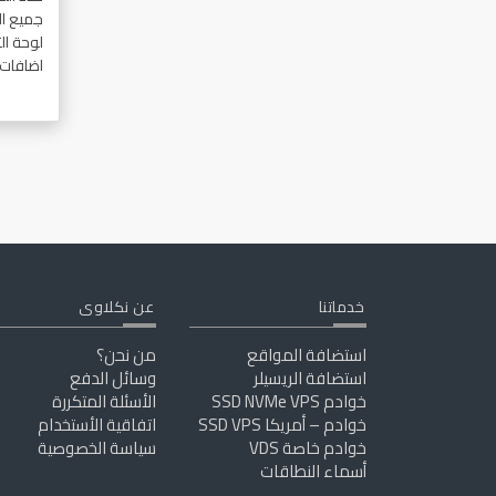
جميع ا
لوحة ال
اضافات
خدماتنا
عن نكلاوى
استضافة المواقع
من نحن؟
استضافة الريسيلر
وسائل الدفع
خوادم SSD NVMe VPS
الأسئلة المتكررة
خوادم – أمريكا SSD VPS
اتفاقية الأستخدام
خوادم خاصة VDS
سياسة الخصوصية
أسماء النطاقات