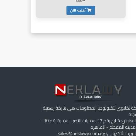
أطلبه الآن
ة نكلاوى لتكنولوجيا المعلومات هى شركة رسمية
لة
العنوان: شارع رقم 17, عمارات النصر - عمارة رقم 10 -
مدينة المقطم - القاهره
البريد الألكترونى:
Sales@neklawy.com.eg