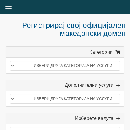
чете
ја
ијата
Регистрирај свој официјален
македонски домен
Категории
Дополнителни услуги
Изберете валута