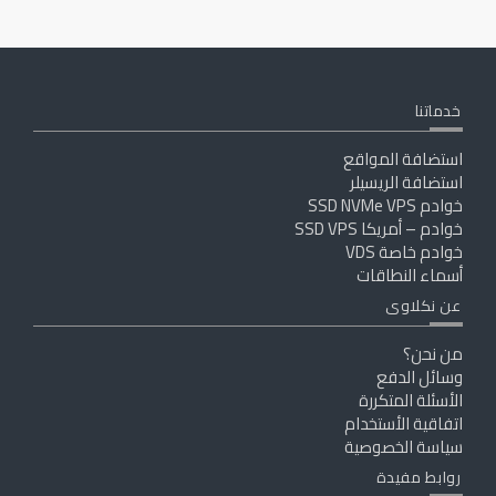
خدماتنا
استضافة المواقع
استضافة الريسيلر
خوادم SSD NVMe VPS
خوادم – أمريكا SSD VPS
خوادم خاصة VDS
أسماء النطاقات
عن نكلاوى
من نحن؟
وسائل الدفع
الأسئلة المتكررة
اتفاقية الأستخدام
سياسة الخصوصية
روابط مفيدة