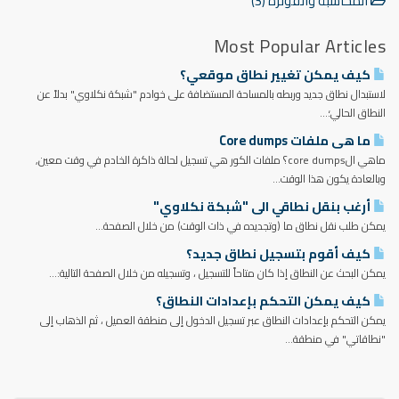
المحاسبة والفوترة (3)
Most Popular Articles
كيف يمكن تغيير نطاق موقعي؟
لاستبدال نطاق جديد وربطه بالمساحة المستضافة على خوادم "شبكة نكلاوي" بدلاً عن
النطاق الحالي؛...
ما هى ملفات Core dumps
ماهي الcore dumps؟ ملفات الكور هي تسجيل لحالة ذاكرة الخادم في وقت معين,
وبالعادة يكون هذا الوقت...
أرغب بنقل نطاقي الى "شبكة نكلاوي"
يمكن طلب نقل نطاق ما (وتجديده في ذات الوقت) من خلال الصفحة...
كيف أقوم بتسجيل نطاق جديد؟
يمكن البحث عن النطاق إذا كان متاحاً للتسجيل ، وتسجيله من خلال الصفحة التالية:...
كيف يمكن التحكم بإعدادات النطاق؟
يمكن التحكم بإعدادات النطاق عبر تسجيل الدخول إلى منطقة العميل ، ثم الذهاب إلى
"نطاقاتي" في منطقة...