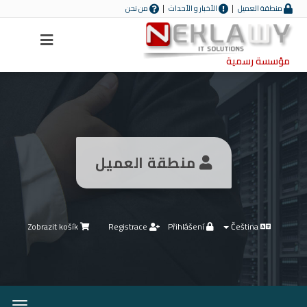
منطقة العميل
الأخبار و الأحداث
من نحن
Menu
مؤسسة رسمية
منطقة العميل
Zobrazit košík
Registrace
Přihlášení
Čeština
nout