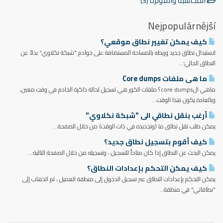
المحاسبة والفوترة (3)
Nejpopulárnější
كيف يمكن تغيير نطاق موقعي؟
لاستبدال نطاق جديد وربطه بالمساحة المستضافة على خوادم "شبكة نكلاوي" بدلاً عن
النطاق الحالي؛...
ما هى ملفات Core dumps
ماهي الcore dumps؟ ملفات الكور هي تسجيل لحالة ذاكرة الخادم في وقت معين,
وبالعادة يكون هذا الوقت...
أرغب بنقل نطاقي الى "شبكة نكلاوي"
يمكن طلب نقل نطاق ما (وتجديده في ذات الوقت) من خلال الصفحة...
كيف أقوم بتسجيل نطاق جديد؟
يمكن البحث عن النطاق إذا كان متاحاً للتسجيل ، وتسجيله من خلال الصفحة التالية:...
كيف يمكن التحكم بإعدادات النطاق؟
يمكن التحكم بإعدادات النطاق عبر تسجيل الدخول إلى منطقة العميل ، ثم الذهاب إلى
"نطاقاتي" في منطقة...