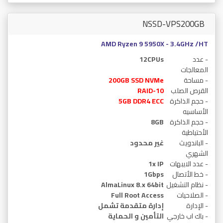
NSSD-VPS200GB
AMD Ryzen 9 5950X - 3.4GHz /HT
- عدد
12CPUs
المعالجات
- مساحة
200GB SSD NVMe
القرص الصلب
RAID-10
- حجم الذاكرة
5GB DDR4 ECC
الأساسيه
- حجم الذاكرة
8GB
الأحتياطية
- الباندويث
غير محدود
الشهري
- عدد الايبهات
1x IP
- خط الأتصال
1Gbps
- نظام التشغيل
AlmaLinux 8.x 64bit
- الصلاحيات
Full Root Access
- الإدارة
إدارة متقدمة تشمل
- باك اب خارجي
التأمين و الحماية