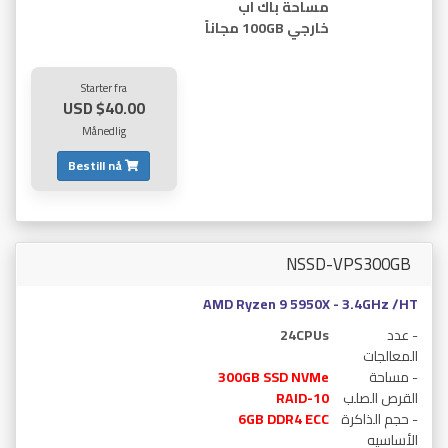
مساحة باك اب
خارجي 100GB مجاناً
Starter fra
$40.00 USD
Månedlig
Bestill nå
NSSD-VPS300GB
AMD Ryzen 9 5950X - 3.4GHz /HT
- عدد
24CPUs
المعالجات
- مساحة
300GB SSD NVMe
القرص الصلب
RAID-10
- حجم الذاكرة
6GB DDR4 ECC
الأساسيه