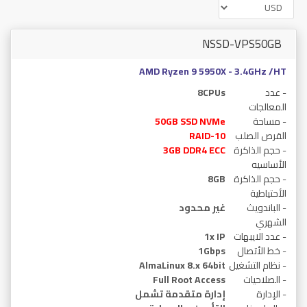
NSSD-VPS50GB
AMD Ryzen 9 5950X - 3.4GHz /HT
- عدد
8CPUs
المعالجات
- مساحة
50GB SSD NVMe
القرص الصلب
RAID-10
- حجم الذاكرة
3GB DDR4 ECC
الأساسيه
- حجم الذاكرة
8GB
الأحتياطية
- الباندويث
غير محدود
الشهري
- عدد الايبهات
1x IP
- خط الأتصال
1Gbps
- نظام التشغيل
AlmaLinux 8.x 64bit
- الصلاحيات
Full Root Access
- الإدارة
إدارة متقدمة تشمل