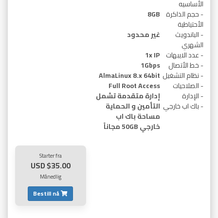
الأساسيه
- حجم الذاكرة
8GB
الأحتياطية
- الباندويث
غير محدود
الشهري
- عدد الايبهات
1x IP
- خط الأتصال
1Gbps
- نظام التشغيل
AlmaLinux 8.x 64bit
- الصلاحيات
Full Root Access
- الإدارة
إدارة متقدمة تشمل
- باك اب خارجي
التأمين و الحماية
مساحة باك اب
خارجي 50GB مجاناً
Starter fra
$35.00 USD
Månedlig
Bestill nå