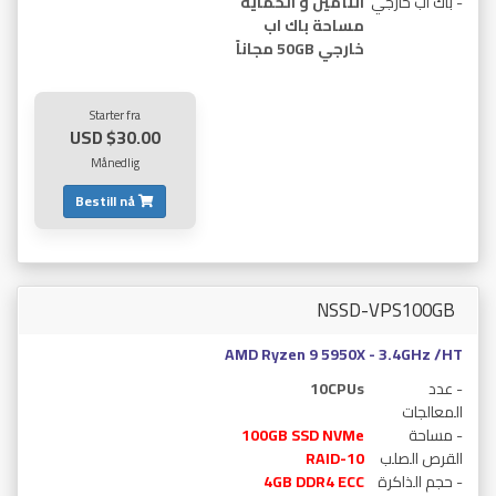
- باك اب خارجي
التأمين و الحماية
مساحة باك اب
خارجي 50GB مجاناً
Starter fra
$30.00 USD
Månedlig
Bestill nå
NSSD-VPS100GB
AMD Ryzen 9 5950X - 3.4GHz /HT
- عدد
10CPUs
المعالجات
- مساحة
100GB SSD NVMe
القرص الصلب
RAID-10
- حجم الذاكرة
4GB DDR4 ECC