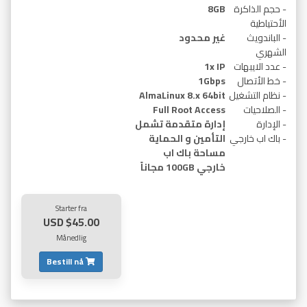
- حجم الذاكرة
8GB
الأحتياطية
- الباندويث
غير محدود
الشهري
- عدد الايبهات
1x IP
- خط الأتصال
1Gbps
- نظام التشغيل
AlmaLinux 8.x 64bit
- الصلاحيات
Full Root Access
- الإدارة
إدارة متقدمة تشمل
- باك اب خارجي
التأمين و الحماية
مساحة باك اب
خارجي 100GB مجاناً
Starter fra
$45.00 USD
Månedlig
Bestill nå