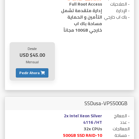
- الصلاحيات
Full Root Access
- الإدارة
إدارة متقدمة تشمل
- باك اب خارجي
التأمين و الحماية
مساحة باك اب
خارجي 100GB مجاناً
Desde
$45.00 USD
Mensual
Pedir Ahora
SSDusa-VPS500GB
- المعالج
2x Intel Xeon Silver
- عدد
4116 /HT
المعالجات
32x CPUs
- مساحة
500GB SSD RAID-10