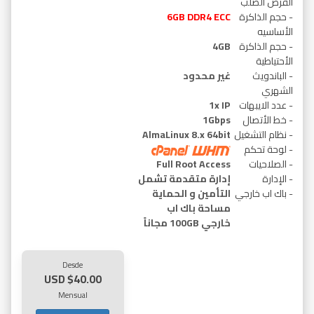
القرص الصلب
- حجم الذاكرة
6GB DDR4 ECC
الأساسيه
- حجم الذاكرة
4GB
الأحتياطية
- الباندويث
غير محدود
الشهري
- عدد الايبهات
1x IP
- خط الأتصال
1Gbps
- نظام التشغيل
AlmaLinux 8.x 64bit
- لوحة تحكم
- الصلاحيات
Full Root Access
- الإدارة
إدارة متقدمة تشمل
- باك اب خارجي
التأمين و الحماية
مساحة باك اب
خارجي 100GB مجاناً
Desde
$40.00 USD
Mensual