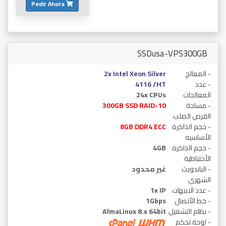
Pedir Ahora
SSDusa-VPS300GB
- المعالج
2x Intel Xeon Silver
- عدد
4116 /HT
المعالجات
24x CPUs
- مساحة
300GB SSD RAID-10
القرص الصلب
- حجم الذاكرة
8GB DDR4 ECC
الأساسيه
- حجم الذاكرة
4GB
الأحتياطية
- الباندويث
غير محدود
الشهري
- عدد الايبهات
1x IP
- خط الأتصال
1Gbps
- نظام التشغيل
AlmaLinux 8.x 64bit
- لوحة تحكم