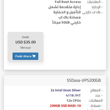
- الصلاحيات
Full Root Access
- الإدارة
إدارة متقدمة تشمل
- باك اب خارجي
التأمين و الحماية
مساحة باك اب
خارجي 50GB مجاناً
Desde
$35.00 USD
Mensual
Pedir Ahora
SSDusa-VPS200GB
- المعالج
2x Intel Xeon Silver
- عدد
4116 /HT
المعالجات
12x CPUs
- مساحة
200GB SSD RAID-10