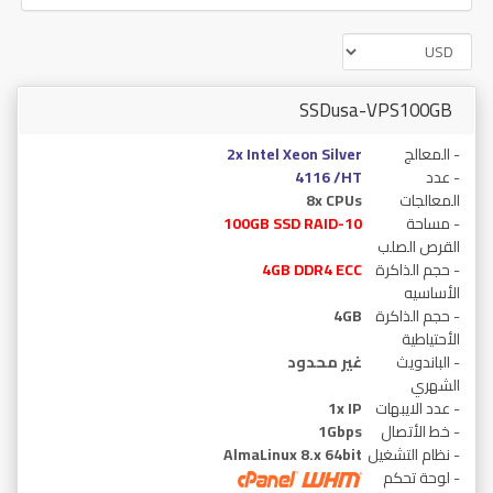
SSDusa-VPS100GB
- المعالج
2x Intel Xeon Silver
- عدد
4116 /HT
المعالجات
8x CPUs
- مساحة
100GB SSD RAID-10
القرص الصلب
- حجم الذاكرة
4GB DDR4 ECC
الأساسيه
- حجم الذاكرة
4GB
الأحتياطية
- الباندويث
غير محدود
الشهري
- عدد الايبهات
1x IP
- خط الأتصال
1Gbps
- نظام التشغيل
AlmaLinux 8.x 64bit
- لوحة تحكم