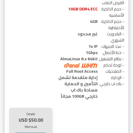
القرص الصلب
- حجم الذاكرة
10GB DDR4 ECC
الأساسيه
- حجم الذاكرة
4GB
الأحتياطية
- الباندويث
غير محدود
الشهري
- عدد الايبهات
1x IP
- خط الأتصال
1Gbps
- نظام التشغيل
AlmaLinux 8.x 64bit
- لوحة تحكم
- الصلاحيات
Full Root Access
- الإدارة
إدارة متقدمة تشمل
- باك اب خارجي
التأمين و الحماية
مساحة باك اب
خارجي 100GB مجاناً
Desde
$50.00 USD
Mensual