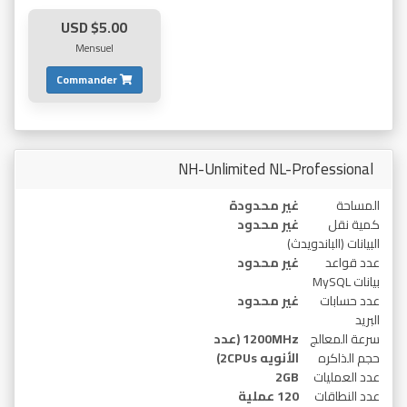
$5.00 USD
Mensuel
Commander
NH-Unlimited NL-Professional
المساحة
غير محدودة
كمية نقل
غير محدود
البيانات (الباندويدث)
عدد قواعد
غير محدود
بيانات MySQL
عدد حسابات
غير محدود
البريد
سرعة المعالج
1200MHz (عدد
حجم الذاكره
الأنويه 2CPUs)
عدد العمليات
2GB
عدد النطاقات
120 عملية