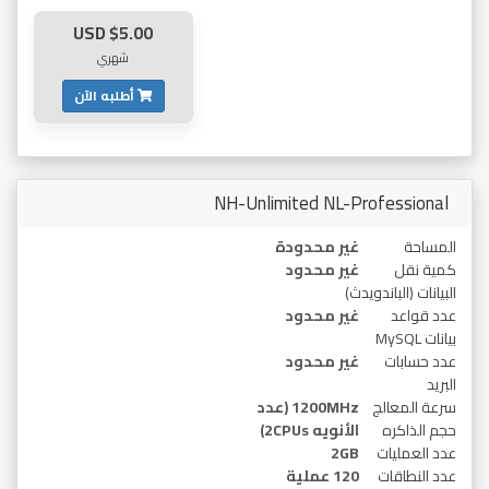
$5.00 USD
شهري
أطلبه الآن
NH-Unlimited NL-Professional
المساحة
غير محدودة
كمية نقل
غير محدود
البيانات (الباندويدث)
عدد قواعد
غير محدود
بيانات MySQL
عدد حسابات
غير محدود
البريد
سرعة المعالج
1200MHz (عدد
حجم الذاكره
الأنويه 2CPUs)
عدد العمليات
2GB
عدد النطاقات
120 عملية