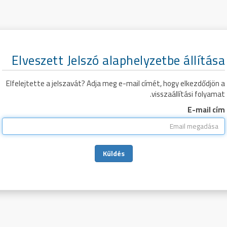
Elveszett Jelszó alaphelyzetbe állítása
Elfelejtette a jelszavát? Adja meg e-mail címét, hogy elkezdődjön a
visszaállítási folyamat.
E-mail cím
Küldés